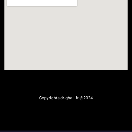
Médecine esthétique en Provence-Alpes-Côte d’Azur
Copyrights dr-ghali.fr @2024