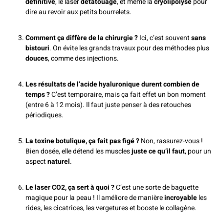
définitive
, le laser
détatouage
, et même la
cryolipolyse
pour
dire au revoir aux petits bourrelets.
Comment ça diffère de la chirurgie ?
Ici, c’est souvent
sans
bistouri
. On évite les grands travaux pour des méthodes plus
douces
, comme des injections.
Les résultats de l’acide hyaluronique durent combien de
temps ?
C’est temporaire, mais ça fait effet un bon moment
(entre 6 à 12 mois). Il faut juste penser à des retouches
périodiques.
La toxine botulique, ça fait pas figé ?
Non, rassurez-vous !
Bien dosée, elle détend les muscles
juste ce qu’il faut
, pour un
aspect
naturel
.
Le laser CO2, ça sert à quoi ?
C’est une sorte de baguette
magique pour la peau ! Il améliore de manière
incroyable
les
rides, les cicatrices, les vergetures et booste le collagène.