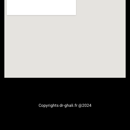
Médecine esthétique en Provence-Alpes-Côte d’Azur
Copyrights dr-ghali.fr @2024