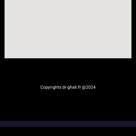
Médecine esthétique en Provence-Alpes-Côte d’Azur
Copyrights dr-ghali.fr @2024