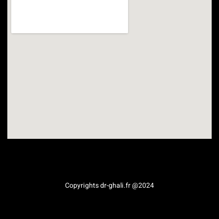
Médecine esthétique en Provence-Alpes-Côte d’Azur
Copyrights dr-ghali.fr @2024