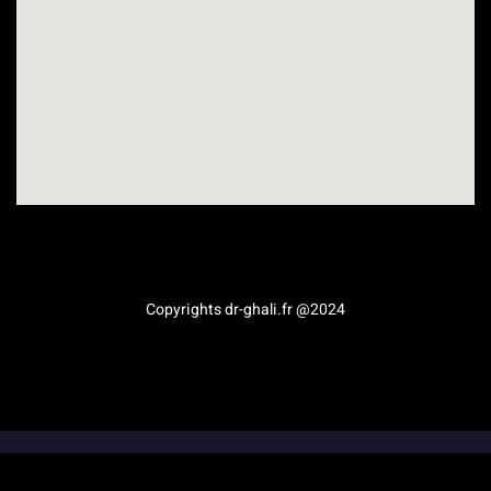
Médecine esthétique en Provence-Alpes-Côte d’Azur
Copyrights dr-ghali.fr @2024