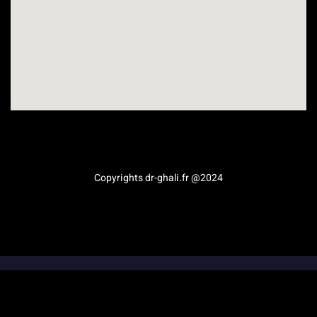
Médecine esthétique en Provence-Alpes-Côte d’Azur
Copyrights dr-ghali.fr @2024