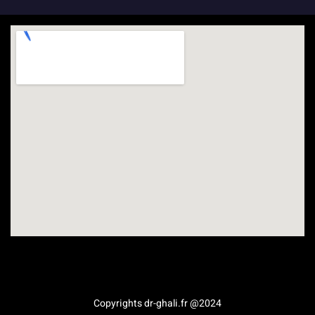
Médecine esthétique en Provence-Alpes-Côte d’Azur
Copyrights dr-ghali.fr @2024