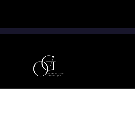
9h-20h, Lundi - Samedi (horaires non fixes)
Tenues médicales premium : vestiairemedical.fr