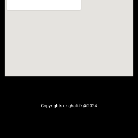
Médecine esthétique en Provence-Alpes-Côte d’Azur
Copyrights dr-ghali.fr @2024