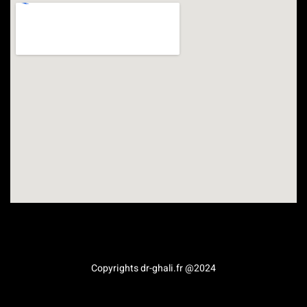
Médecine esthétique en Provence-Alpes-Côte d’Azur
Copyrights dr-ghali.fr @2024