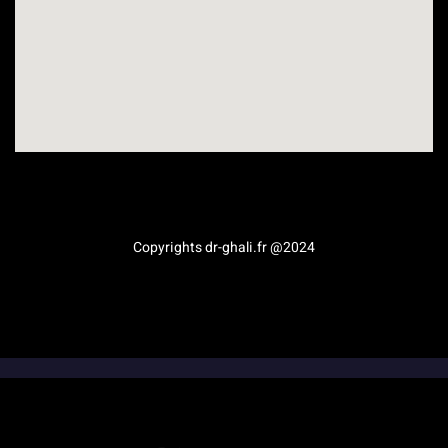
Médecine esthétique en Provence-Alpes-Côte d’Azur
Copyrights dr-ghali.fr @2024