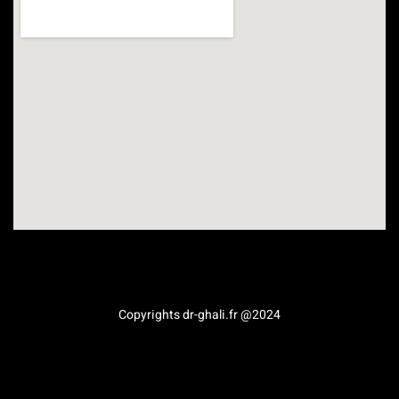
Médecine esthétique en Provence-Alpes-Côte d’Azur
Copyrights dr-ghali.fr @2024